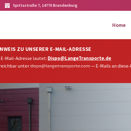
Spittastraße 7, 14770 Brandenburg
Home
INWEIS ZU UNSERER E-MAIL-ADRESSE
E-Mail-Adresse lautet:
Dispo@LangeTransporte.de
reichbar unter
dispo@langetransporte.com
— E-Mails an diese 