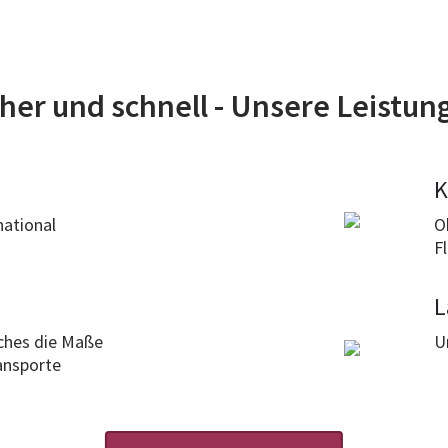
cher und schnell - Unsere Leistun
K
national
O
F
L
lches die Maße
U
ansporte